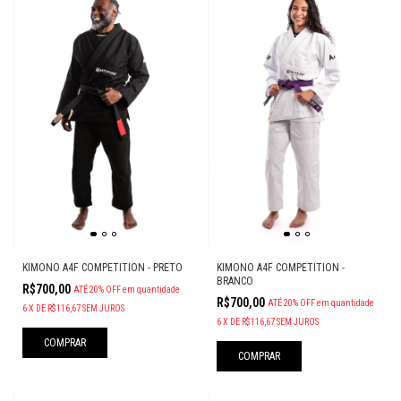
KIMONO A4F COMPETITION - PRETO
KIMONO A4F COMPETITION -
BRANCO
R$700,00
ATÉ 20% OFF
em quantidade
R$700,00
ATÉ 20% OFF
em quantidade
6
X
DE
R$116,67
SEM JUROS
6
X
DE
R$116,67
SEM JUROS
COMPRAR
COMPRAR