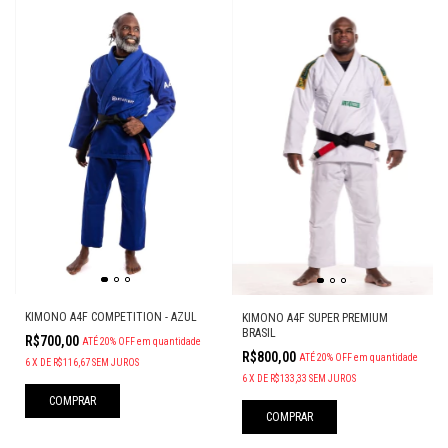
KIMONO A4F COMPETITION - AZUL
KIMONO A4F SUPER PREMIUM
BRASIL
R$700,00
ATÉ 20% OFF
em quantidade
R$800,00
ATÉ 20% OFF
em quantidade
6
X
DE
R$116,67
SEM JUROS
6
X
DE
R$133,33
SEM JUROS
COMPRAR
COMPRAR