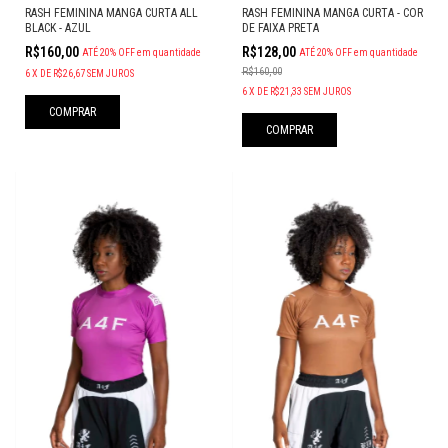
RASH FEMININA MANGA CURTA ALL
RASH FEMININA MANGA CURTA - COR
BLACK - AZUL
DE FAIXA PRETA
R$160,00
R$128,00
ATÉ 20% OFF
em quantidade
ATÉ 20% OFF
em quantidade
R$160,00
6
X
DE
R$26,67
SEM JUROS
6
X
DE
R$21,33
SEM JUROS
COMPRAR
COMPRAR