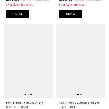
6
X
DE
R$26,67
SEM JUROS
6
X
DE
R$26,67
SEM JUROS
COMPRAR
COMPRAR
RASH FEMININA MANGA CURTA
RASH FEMININA MANGA CURTA ALL
RESPECT - BRANCA
BLACK - ROXA