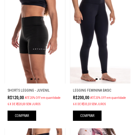
SHORTS LEGGING - JUVENIL
LEGGING FEMININA BASIC
R$120,00
R$200,00
ATÉ 20% OFF
em quantidade
ATÉ 20% OFF
em quantidade
6
X
DE
R$20,00
SEM JUROS
6
X
DE
R$33,33
SEM JUROS
COMPRAR
COMPRAR