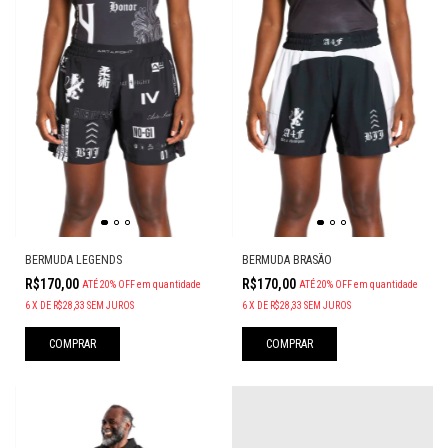
BERMUDA LEGENDS
BERMUDA BRASÃO
R$170,00
R$170,00
ATÉ 20% OFF
em quantidade
ATÉ 20% OFF
em quantidade
6
X
DE
R$28,33
SEM JUROS
6
X
DE
R$28,33
SEM JUROS
COMPRAR
COMPRAR