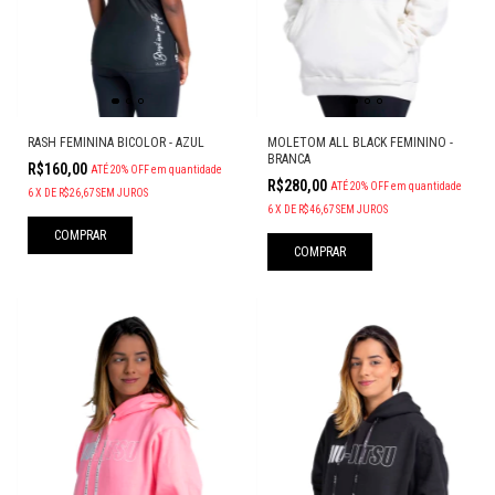
MOLETOM ALL BLACK FEMININO -
RASH FEMININA BICOLOR - AZUL
BRANCA
R$160,00
ATÉ 20% OFF
em quantidade
R$280,00
ATÉ 20% OFF
em quantidade
6
X
DE
R$26,67
SEM JUROS
6
X
DE
R$46,67
SEM JUROS
COMPRAR
COMPRAR