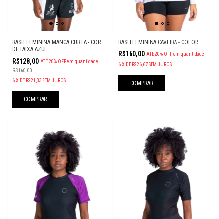
RASH FEMININA CAVEIRA - COLOR
RASH FEMININA MANGA CURTA - COR
DE FAIXA AZUL
R$160,00
ATÉ 20% OFF
em quantidade
R$128,00
ATÉ 20% OFF
em quantidade
6
X
DE
R$26,67
SEM JUROS
R$160,00
6
X
DE
R$21,33
SEM JUROS
COMPRAR
COMPRAR