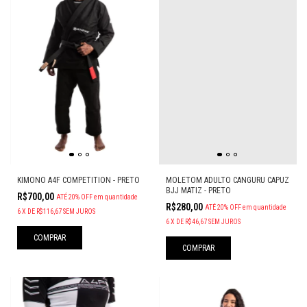
KIMONO A4F COMPETITION - PRETO
MOLETOM ADULTO CANGURU CAPUZ
BJJ MATIZ - PRETO
R$700,00
ATÉ 20% OFF
em quantidade
R$280,00
ATÉ 20% OFF
em quantidade
6
X
DE
R$116,67
SEM JUROS
6
X
DE
R$46,67
SEM JUROS
COMPRAR
COMPRAR