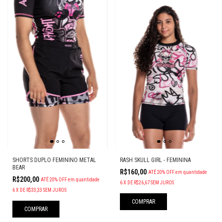
SHORTS DUPLO FEMININO METAL
RASH SKULL GIRL - FEMININA
BEAR
R$160,00
ATÉ 20% OFF
em quantidade
R$200,00
ATÉ 20% OFF
em quantidade
6
X
DE
R$26,67
SEM JUROS
6
X
DE
R$33,33
SEM JUROS
COMPRAR
COMPRAR