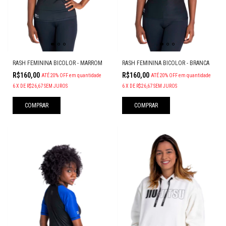
RASH FEMININA BICOLOR - MARROM
RASH FEMININA BICOLOR - BRANCA
R$160,00
R$160,00
ATÉ 20% OFF
em quantidade
ATÉ 20% OFF
em quantidade
6
X
DE
R$26,67
SEM JUROS
6
X
DE
R$26,67
SEM JUROS
COMPRAR
COMPRAR