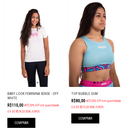
BABY LOOK FEMININA SENSE - OFF
TOP BUBBLE GUM
WHITE
R$80,00
ATÉ 20% OFF
em quantidade
R$110,00
ATÉ 20% OFF
em quantidade
6
X
DE
R$13,33
SEM JUROS
6
X
DE
R$18,33
SEM JUROS
COMPRAR
COMPRAR