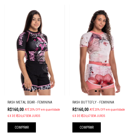
RASH METAL BEAR - FEMININA
RASH BUTTEFLY - FEMININA
R$160,00
R$160,00
ATÉ 20% OFF
em quantidade
ATÉ 20% OFF
em quantidade
6
X
DE
R$26,67
SEM JUROS
6
X
DE
R$26,67
SEM JUROS
COMPRAR
COMPRAR