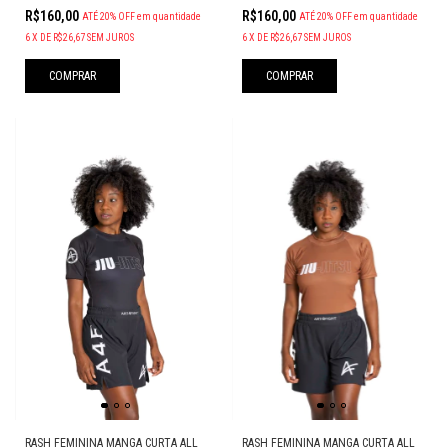
R$160,00
R$160,00
ATÉ 20% OFF
em quantidade
ATÉ 20% OFF
em quantidade
6
X
DE
R$26,67
SEM JUROS
6
X
DE
R$26,67
SEM JUROS
COMPRAR
COMPRAR
RASH FEMININA MANGA CURTA ALL
RASH FEMININA MANGA CURTA ALL