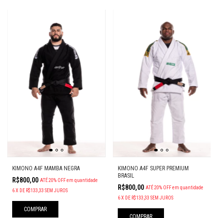
KIMONO A4F MAMBA NEGRA
KIMONO A4F SUPER PREMIUM
BRASIL
R$800,00
ATÉ 20% OFF
em quantidade
R$800,00
ATÉ 20% OFF
em quantidade
6
X
DE
R$133,33
SEM JUROS
6
X
DE
R$133,33
SEM JUROS
COMPRAR
COMPRAR