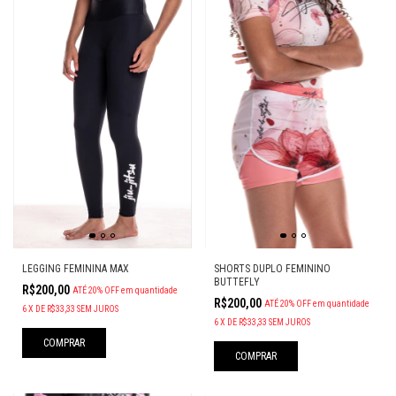
LEGGING FEMININA MAX
SHORTS DUPLO FEMININO
BUTTEFLY
R$200,00
ATÉ 20% OFF
em quantidade
R$200,00
ATÉ 20% OFF
em quantidade
6
X
DE
R$33,33
SEM JUROS
6
X
DE
R$33,33
SEM JUROS
COMPRAR
COMPRAR