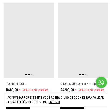
TOP ROSÊ GOLD
SHORTS DUPLO FEMININO BASICO
R$80,00
R$200,00
ATÉ 20% OFF
em quantidade
ATÉ 20% OFF
em quantidade
6
X
DE
R$13,33
SEM JUROS
6
X
DE
R$33,33
SEM JUROS
AO NAVEGAR POR ESTE SITE
VOCÊ ACEITA O USO DE COOKIES
PARA AGILIZAR
A SUA EXPERIÊNCIA DE COMPRA.
ENTENDI
COMPRAR
COMPRAR