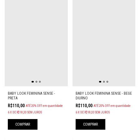
BABY LOOK FEMININA SENSE -
BABY LOOK FEMININA SENSE - BEGE
PRETA
DIURNO
R$110,00
R$110,00
ATÉ 20% OFF
em quantidade
ATÉ 20% OFF
em quantidade
6
X
DE
R$18,33
SEM JUROS
6
X
DE
R$18,33
SEM JUROS
COMPRAR
COMPRAR