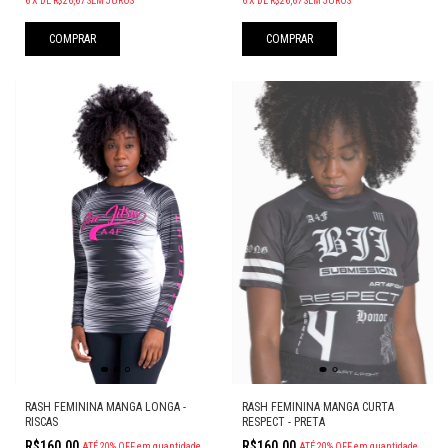
6
X
DE
R$26,67
SEM JUROS
6
X
DE
R$26,67
SEM JUROS
COMPRAR
COMPRAR
RASH FEMININA MANGA CURTA
RASH FEMININA MANGA LONGA -
RESPECT - PRETA
RISCAS
R$160,00
R$160,00
ATÉ 20% OFF
em quantidade
ATÉ 20% OFF
em quantidade