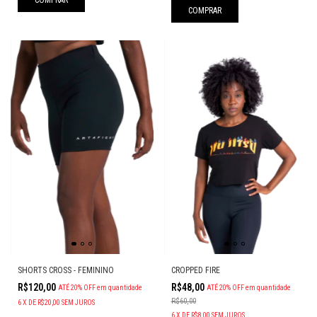
COMPRAR
SHORTS CROSS - FEMININO
CROPPED FIRE
R$120,00
R$48,00
ATÉ 20% OFF
em quantidade
ATÉ 20% OFF
em quantidade
R$60,00
6
X
DE
R$20,00
SEM JUROS
6
X
DE
R$8,00
SEM JUROS