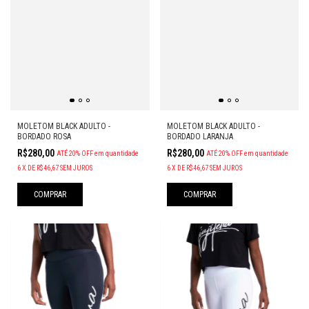
MOLETOM BLACK ADULTO -
MOLETOM BLACK ADULTO -
BORDADO LARANJA
BORDADO ROSA
R$280,00
R$280,00
ATÉ 20% OFF
em quantidade
ATÉ 20% OFF
em quantidade
6
X
DE
R$46,67
SEM JUROS
6
X
DE
R$46,67
SEM JUROS
COMPRAR
COMPRAR