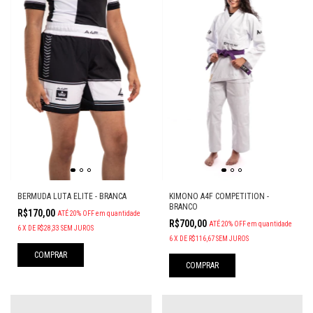
BERMUDA LUTA ELITE - BRANCA
KIMONO A4F COMPETITION -
BRANCO
R$170,00
ATÉ 20% OFF
em quantidade
R$700,00
ATÉ 20% OFF
em quantidade
6
X
DE
R$28,33
SEM JUROS
6
X
DE
R$116,67
SEM JUROS
COMPRAR
COMPRAR