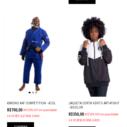
KIMONO A4F COMPETITION - AZUL
JAQUETA CORTA VENTO ART4FIGHT
- BICOLOR
R$700,00
ATÉ 20% OFF
em quantidade
R$350,00
ATÉ 20% OFF
em quantidade
6
X
DE
R$116,67
SEM JUROS
6
X
DE
R$58,33
SEM JUROS
COMPRAR