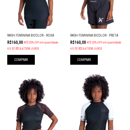
RASH FEMININA BICOLOR - ROXA
RASH FEMININA BICOLOR - PRETA
R$160,00
R$160,00
ATÉ 20% OFF
em quantidade
ATÉ 20% OFF
em quantidade
6
X
DE
R$26,67
SEM JUROS
6
X
DE
R$26,67
SEM JUROS
COMPRAR
COMPRAR